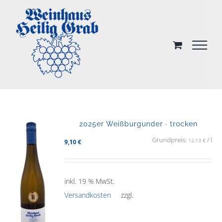
Skip
to
content
2025er Weißburgunder · trocken
Grundpreis:
/
l
12,13
€
9,10
€
inkl. 19 % MwSt.
Versandkosten
zzgl.