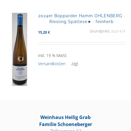
2024er Bopparder Hamm OHLENBERG ·
Riesling Spätlese★ · feinherb
Grundpreis:
/
l
20,27
€
15,20
€
inkl. 19 % MwSt.
Versandkosten
zzgl.
Weinhaus Heilig Grab
Familie Schoeneberger