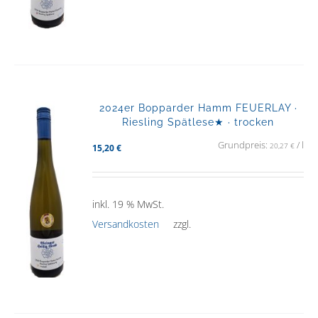
2024er Bopparder Hamm FEUERLAY ·
Riesling Spätlese★ · trocken
Grundpreis:
/
l
20,27
€
15,20
€
inkl. 19 % MwSt.
Versandkosten
zzgl.