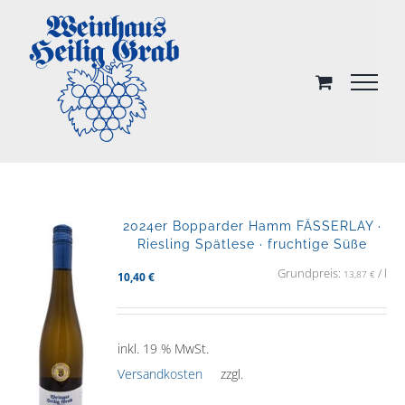
Skip
to
content
2024er Bopparder Hamm FÄSSERLAY ·
Riesling Spätlese · fruchtige Süße
Grundpreis:
/
l
13,87
€
10,40
€
inkl. 19 % MwSt.
Versandkosten
zzgl.