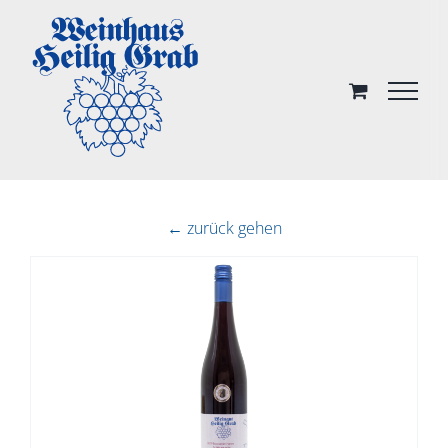
Skip
to
content
← zurück gehen