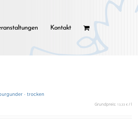
ranstaltungen
Kontakt
urgunder · trocken
Grundpreis:
/
l
13,33
€