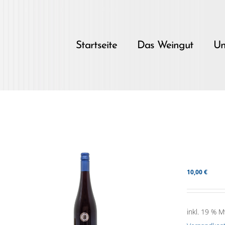
Skip
to
content
Startseite
Das Weingut
Un
10,00
€
inkl. 19 % M