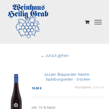
Skip
to
content
← zurück gehen
2023er Bopparder Hamm ·
Spätburgunder · trocken
Grundpreis:
/
l
13,33
€
10,00
€
inkl. 19 % MwSt.