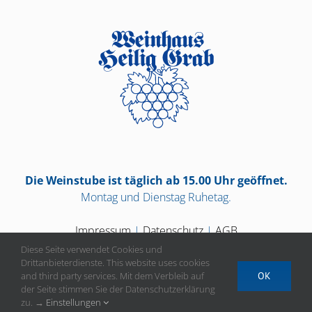
Die Weinstube ist täglich ab 15.00 Uhr geöffnet.
Montag und Dienstag Ruhetag.
Impressum
|
Datenschutz
|
AGB
Diese Seite verwendet Cookies und
Drittanbieterdienste. This website uses cookies
and third party services. Mit dem Verbleib auf
OK
der Seite stimmen Sie der Datenschutzerklärung
Vertrag widerrufen
zu. →
Einstellungen