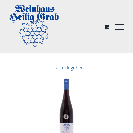
Skip
to
content
← zurück gehen