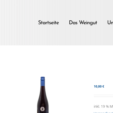
Skip
to
content
Startseite
Das Weingut
Un
10,00
€
inkl. 19 % M