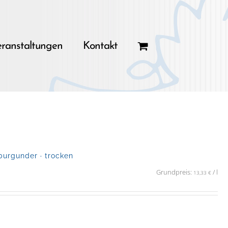
ranstaltungen
Kontakt
urgunder · trocken
Grundpreis:
/
l
13,33
€