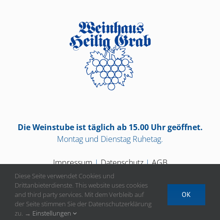
Die Weinstube ist täglich ab 15.00 Uhr geöffnet.
Montag und Dienstag Ruhetag.
Impressum
|
Datenschutz
|
AGB
Diese Seite verwendet Cookies und
Drittanbieterdienste. This website uses cookies
and third party services. Mit dem Verbleib auf
OK
der Seite stimmen Sie der Datenschutzerklärung
Vertrag widerrufen
zu. →
Einstellungen