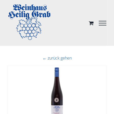
Skip
to
content
← zurück gehen