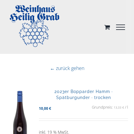
Skip
to
content
← zurück gehen
2023er Bopparder Hamm ·
Spätburgunder · trocken
Grundpreis:
/
l
13,33
€
10,00
€
inkl. 19 % MwSt.