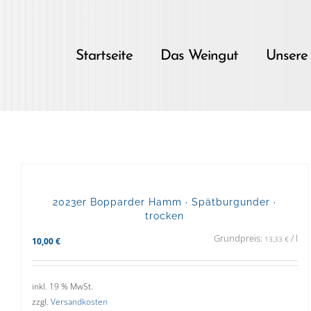
Skip
to
content
Startseite
Das Weingut
Unsere
2023er Bopparder Hamm · Spätburgunder ·
trocken
Grundpreis:
/
l
13,33
€
10,00
€
inkl. 19 % MwSt.
zzgl.
Versandkosten