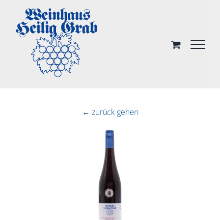
Skip
to
content
← zurück gehen