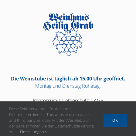
Die Weinstube ist täglich ab 15.00 Uhr geöffnet.
Montag und Dienstag Ruhetag.
Impressum
|
Datenschutz
|
AGB
Diese Seite verwendet Cookies und
Drittanbieterdienste. This website uses cookies
and third party services. Mit dem Verbleib auf
OK
der Seite stimmen Sie der Datenschutzerklärung
Vertrag widerrufen
zu. →
Einstellungen