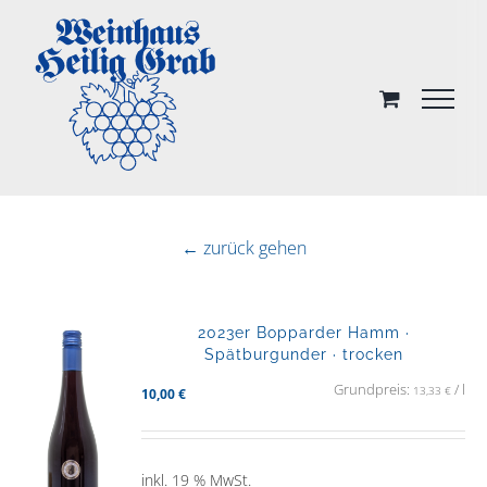
Skip
to
content
← zurück gehen
2023er Bopparder Hamm ·
Spätburgunder · trocken
Grundpreis:
/
l
13,33
€
10,00
€
inkl. 19 % MwSt.