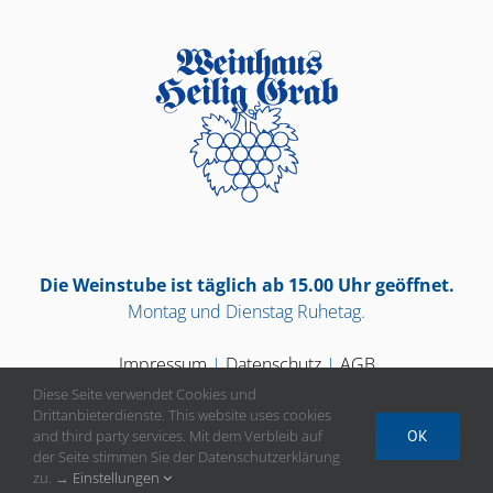
Die Weinstube ist täglich ab 15.00 Uhr geöffnet.
Montag und Dienstag Ruhetag.
Impressum
|
Datenschutz
|
AGB
Diese Seite verwendet Cookies und
Drittanbieterdienste. This website uses cookies
and third party services. Mit dem Verbleib auf
OK
der Seite stimmen Sie der Datenschutzerklärung
Vertrag widerrufen
zu. →
Einstellungen