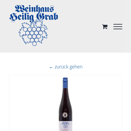
Skip
to
content
← zurück gehen