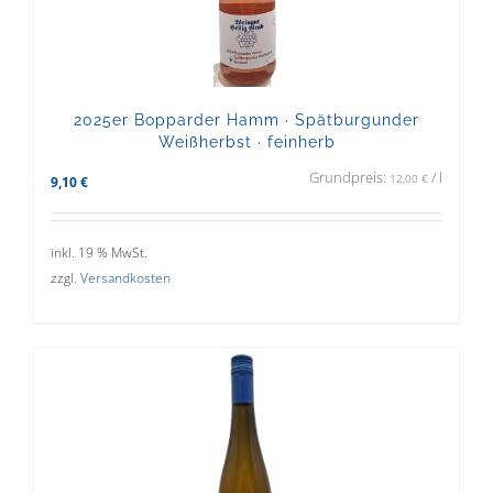
2025er Bopparder Hamm · Spätburgunder
Weißherbst · feinherb
Grundpreis:
/
l
12,00
€
9,10
€
inkl. 19 % MwSt.
zzgl.
Versandkosten