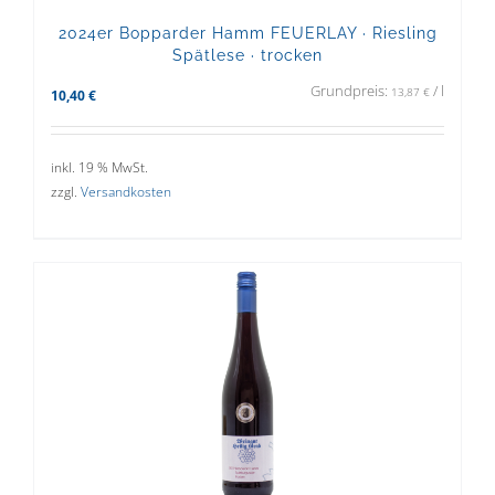
2024er Bopparder Hamm FEUERLAY · Riesling
Spätlese · trocken
Grundpreis:
/
l
13,87
€
10,40
€
inkl. 19 % MwSt.
zzgl.
Versandkosten