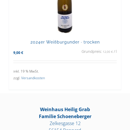
2024er Weißburgunder · trocken
Grundpreis:
/
l
12,00
€
9,00
€
inkl. 19 % MwSt.
zzgl.
Versandkosten
Weinhaus Heilig Grab
Familie Schoeneberger
Zelkesgasse 12