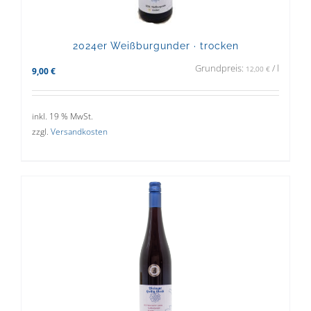
2024er Weißburgunder · trocken
Grundpreis:
/
l
12,00
€
9,00
€
inkl. 19 % MwSt.
zzgl.
Versandkosten