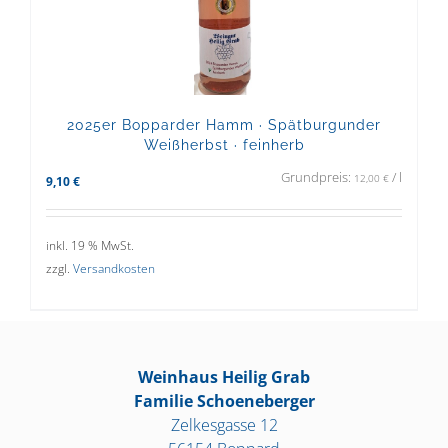
2025er Bopparder Hamm · Spätburgunder
Weißherbst · feinherb
Grundpreis:
/
l
12,00
€
9,10
€
inkl. 19 % MwSt.
zzgl.
Versandkosten
Weinhaus Heilig Grab
Familie Schoeneberger
Zelkesgasse 12