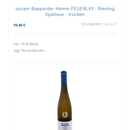
2024er Bopparder Hamm FEUERLAY · Riesling
Spätlese · trocken
Grundpreis:
/
l
13,87
€
10,40
€
inkl. 19 % MwSt.
zzgl.
Versandkosten