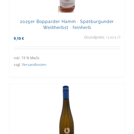
2025er Bopparder Hamm · Spätburgunder
Weißherbst · feinherb
Grundpreis:
/
l
12,00
€
9,10
€
inkl. 19 % MwSt.
zzgl.
Versandkosten