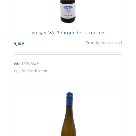
2025er Weißburgunder · trocken
Grundpreis:
/
l
12,13
€
9,10
€
inkl. 19 % MwSt.
zzgl.
Versandkosten