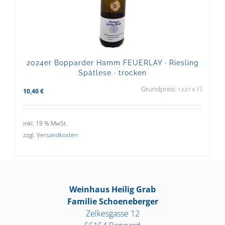
2024er Bopparder Hamm FEUERLAY · Riesling
Spätlese · trocken
Grundpreis:
/
l
13,87
€
10,40
€
inkl. 19 % MwSt.
zzgl.
Versandkosten
Weinhaus Heilig Grab
Familie Schoeneberger
Zelkesgasse 12