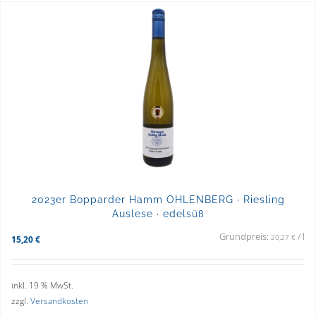
2023er Bopparder Hamm OHLENBERG · Riesling
Auslese · edelsüß
Grundpreis:
/
l
20,27
€
15,20
€
inkl. 19 % MwSt.
zzgl.
Versandkosten