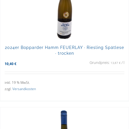
2024er Bopparder Hamm FEUERLAY · Riesling Spätlese
· trocken
Grundpreis:
/
l
13,87
€
10,40
€
inkl. 19 % MwSt.
zzgl.
Versandkosten