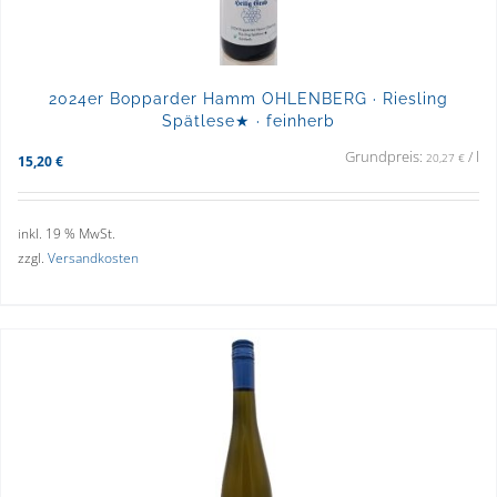
2024er Bopparder Hamm OHLENBERG · Riesling
Spätlese★ · feinherb
Grundpreis:
/
l
20,27
€
15,20
€
inkl. 19 % MwSt.
zzgl.
Versandkosten