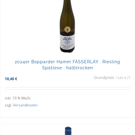
2024er Bopparder Hamm FÄSSERLAY · Riesling
Spätlese · halbtrocken
Grundpreis:
/
l
13,87
€
10,40
€
inkl. 19 % MwSt.
zzgl.
Versandkosten