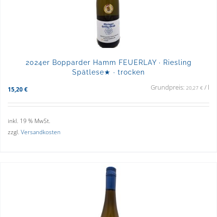
2024er Bopparder Hamm FEUERLAY · Riesling
Spätlese★ · trocken
Grundpreis:
/
l
20,27
€
15,20
€
inkl. 19 % MwSt.
zzgl.
Versandkosten