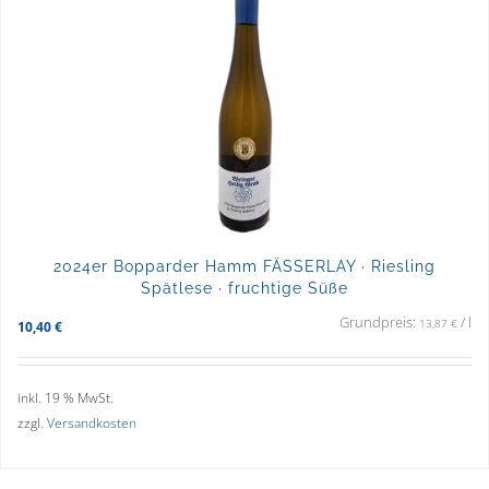
2024er Bopparder Hamm FÄSSERLAY · Riesling
Spätlese · fruchtige Süße
Grundpreis:
/
l
13,87
€
10,40
€
inkl. 19 % MwSt.
zzgl.
Versandkosten