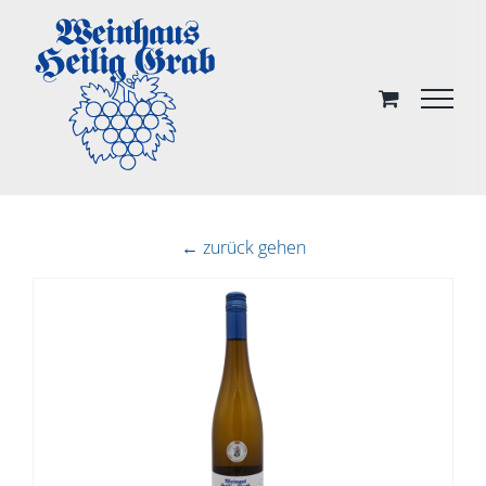
Skip
to
content
← zurück gehen