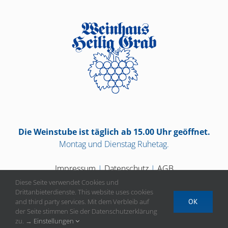
Die Weinstube ist täglich ab 15.00 Uhr geöffnet.
Montag und Dienstag Ruhetag.
Impressum
|
Datenschutz
|
AGB
Diese Seite verwendet Cookies und
Drittanbieterdienste. This website uses cookies
and third party services. Mit dem Verbleib auf
OK
der Seite stimmen Sie der Datenschutzerklärung
Vertrag widerrufen
zu. →
Einstellungen