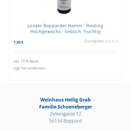
2024er Bopparder Hamm · Riesling
Hochgewächs · lieblich, fruchtig
Grundpreis:
/
l
9,73
€
7,30
€
inkl. 19 % MwSt.
zzgl.
Versandkosten
Weinhaus Heilig Grab
Familie Schoeneberger
Zelkesgasse 12
56154 Boppard