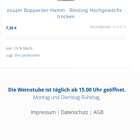
2024er Bopparder Hamm · Riesling Hochgewächs ·
trocken
Grundpreis:
/
l
9,73
€
7,30
€
inkl. 19 % MwSt.
zzgl.
Versandkosten
Die Weinstube ist täglich ab 15.00 Uhr geöffnet.
Montag und Dienstag Ruhetag.
Impressum
|
Datenschutz
|
AGB