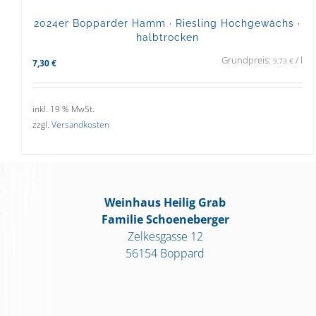
2024er Bopparder Hamm · Riesling Hochgewächs ·
halbtrocken
Grundpreis:
/
l
9,73
€
7,30
€
inkl. 19 % MwSt.
zzgl.
Versandkosten
Weinhaus Heilig Grab
Familie Schoeneberger
Zelkesgasse 12
56154 Boppard