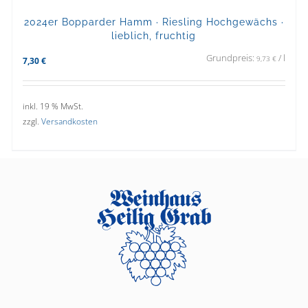
2024er Bopparder Hamm · Riesling Hochgewächs ·
lieblich, fruchtig
Grundpreis:
/
l
9,73
€
7,30
€
inkl. 19 % MwSt.
zzgl.
Versandkosten