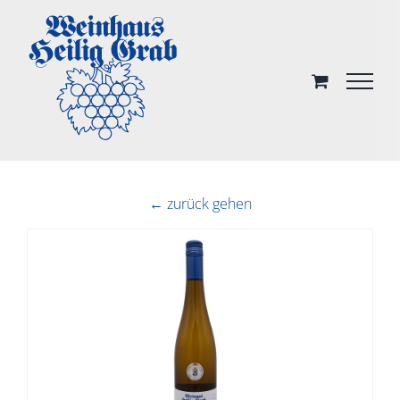
Skip
to
content
← zurück gehen