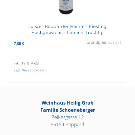
2024er Bopparder Hamm · Riesling
Hochgewächs · lieblich, fruchtig
Grundpreis:
/
l
9,73
€
7,30
€
inkl. 19 % MwSt.
zzgl.
Versandkosten
Weinhaus Heilig Grab
Familie Schoeneberger
Zelkesgasse 12
56154 Boppard