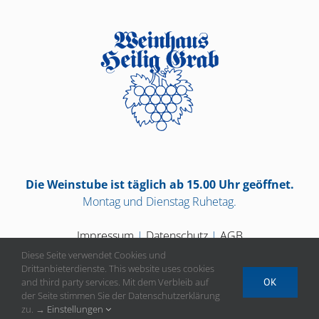
Die Weinstube ist täglich ab 15.00 Uhr geöffnet.
Montag und Dienstag Ruhetag.
Impressum
|
Datenschutz
|
AGB
Diese Seite verwendet Cookies und
Drittanbieterdienste. This website uses cookies
and third party services. Mit dem Verbleib auf
OK
der Seite stimmen Sie der Datenschutzerklärung
Vertrag widerrufen
zu. →
Einstellungen