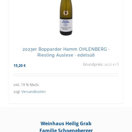
2023er Bopparder Hamm OHLENBERG ·
Riesling Auslese · edelsüß
Grundpreis:
/
l
20,27
€
15,20
€
inkl. 19 % MwSt.
zzgl.
Versandkosten
Weinhaus Heilig Grab
Familie Schoeneberger