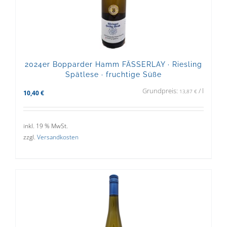
2024er Bopparder Hamm FÄSSERLAY · Riesling
Spätlese · fruchtige Süße
Grundpreis:
/
l
13,87
€
10,40
€
inkl. 19 % MwSt.
zzgl.
Versandkosten