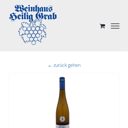
Skip
to
content
← zurück gehen