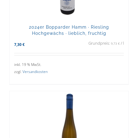
2024er Bopparder Hamm · Riesling
Hochgewächs · lieblich, fruchtig
Grundpreis:
/
l
9,73
€
7,30
€
inkl. 19 % MwSt.
zzgl.
Versandkosten