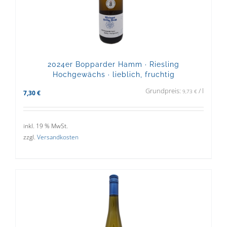
2024er Bopparder Hamm · Riesling
Hochgewächs · lieblich, fruchtig
Grundpreis:
/
l
9,73
€
7,30
€
inkl. 19 % MwSt.
zzgl.
Versandkosten