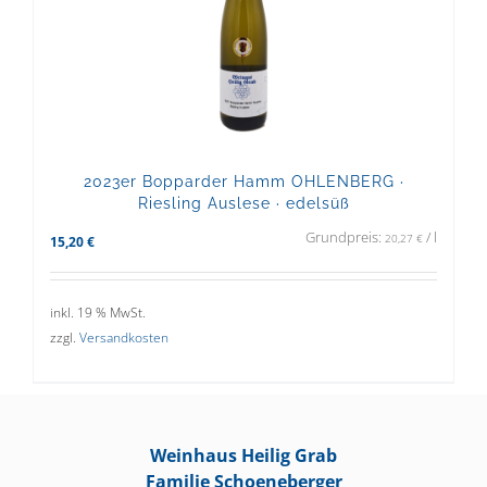
2023er Bopparder Hamm OHLENBERG ·
Riesling Auslese · edelsüß
Grundpreis:
/
l
20,27
€
15,20
€
inkl. 19 % MwSt.
zzgl.
Versandkosten
Weinhaus Heilig Grab
Familie Schoeneberger