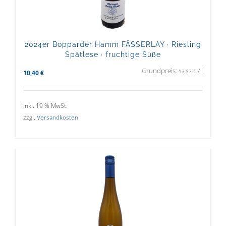
2024er Bopparder Hamm FÄSSERLAY · Riesling
Spätlese · fruchtige Süße
Grundpreis:
/
l
13,87
€
10,40
€
inkl. 19 % MwSt.
zzgl.
Versandkosten