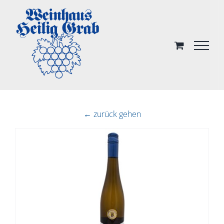
Skip
to
content
← zurück gehen