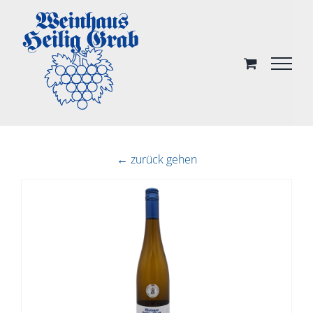
Skip
to
content
← zurück gehen