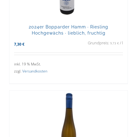
2024er Bopparder Hamm · Riesling
Hochgewächs · lieblich, fruchtig
Grundpreis:
/
l
9,73
€
7,30
€
inkl. 19 % MwSt.
zzgl.
Versandkosten