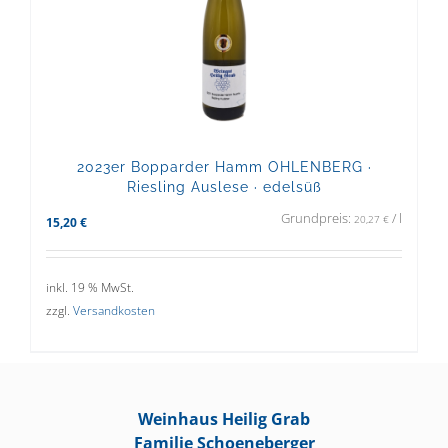
2023er Bopparder Hamm OHLENBERG ·
Riesling Auslese · edelsüß
Grundpreis:
/
l
20,27
€
15,20
€
inkl. 19 % MwSt.
zzgl.
Versandkosten
Weinhaus Heilig Grab
Familie Schoeneberger