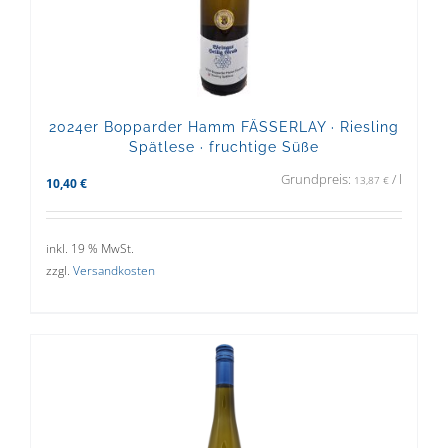
2024er Bopparder Hamm FÄSSERLAY · Riesling
Spätlese · fruchtige Süße
Grundpreis:
/
l
13,87
€
10,40
€
inkl. 19 % MwSt.
zzgl.
Versandkosten