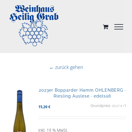
Skip
to
content
← zurück gehen
2023er Bopparder Hamm OHLENBERG ·
Riesling Auslese · edelsüß
Grundpreis:
/
l
20,27
€
15,20
€
inkl. 19 % MwSt.