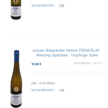
Versandkosten
zzgl.
2024er Bopparder Hamm FÄSSERLAY ·
Riesling Spätlese · fruchtige Süße
Grundpreis:
/
l
13,87
€
10,40
€
inkl. 19 % MwSt.
Versandkosten
zzgl.