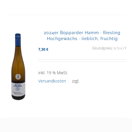
2024er Bopparder Hamm · Riesling
Hochgewächs · lieblich, fruchtig
Grundpreis:
/
l
9,73
€
7,30
€
inkl. 19 % MwSt.
Versandkosten
zzgl.