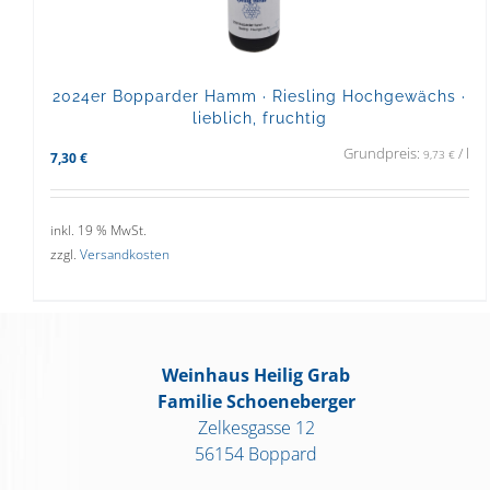
2024er Bopparder Hamm · Riesling Hochgewächs ·
lieblich, fruchtig
Grundpreis:
/
l
9,73
€
7,30
€
inkl. 19 % MwSt.
zzgl.
Versandkosten
Weinhaus Heilig Grab
Familie Schoeneberger
Zelkesgasse 12
56154 Boppard