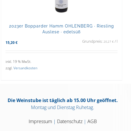
2023er Bopparder Hamm OHLENBERG · Riesling
Auslese · edelsüß
Grundpreis:
/
l
20,27
€
15,20
€
inkl. 19 % MwSt.
zzgl.
Versandkosten
Die Weinstube ist täglich ab 15.00 Uhr geöffnet.
Montag und Dienstag Ruhetag.
Impressum
|
Datenschutz
|
AGB