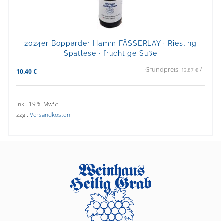
2024er Bopparder Hamm FÄSSERLAY · Riesling
Spätlese · fruchtige Süße
Grundpreis:
/
l
13,87
€
10,40
€
inkl. 19 % MwSt.
zzgl.
Versandkosten