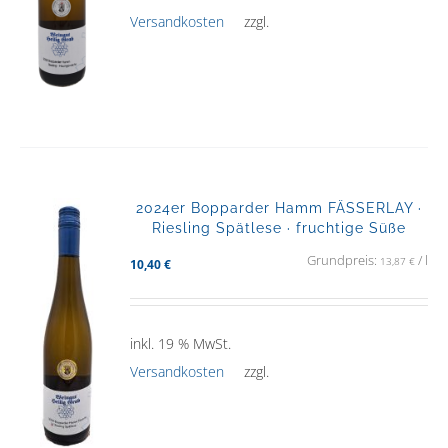
Versandkosten
zzgl.
2024er Bopparder Hamm FÄSSERLAY ·
Riesling Spätlese · fruchtige Süße
Grundpreis:
/
l
13,87
€
10,40
€
inkl. 19 % MwSt.
Versandkosten
zzgl.