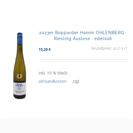
2023er Bopparder Hamm OHLENBERG ·
Riesling Auslese · edelsüß
Grundpreis:
/
l
20,27
€
15,20
€
inkl. 19 % MwSt.
Versandkosten
zzgl.