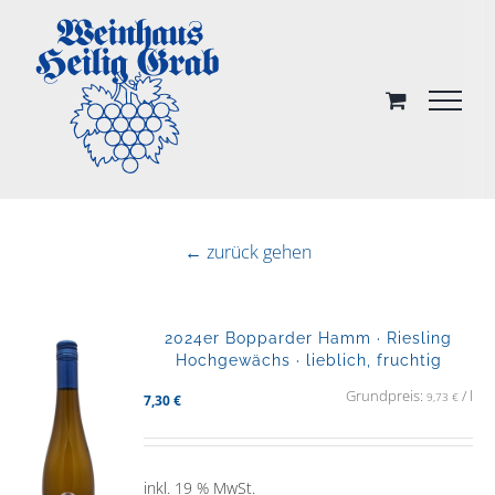
Skip
to
content
← zurück gehen
2024er Bopparder Hamm · Riesling
Hochgewächs · lieblich, fruchtig
Grundpreis:
/
l
9,73
€
7,30
€
inkl. 19 % MwSt.