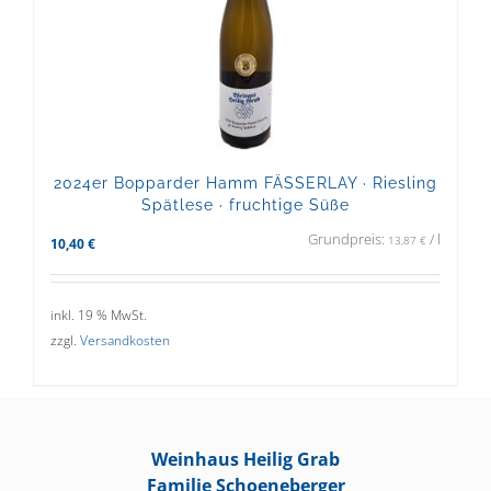
2024er Bopparder Hamm FÄSSERLAY · Riesling
Spätlese · fruchtige Süße
Grundpreis:
/
l
13,87
€
10,40
€
inkl. 19 % MwSt.
zzgl.
Versandkosten
Weinhaus Heilig Grab
Familie Schoeneberger