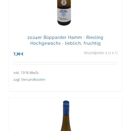
2024er Bopparder Hamm · Riesling
Hochgewächs · lieblich, fruchtig
Grundpreis:
/
l
9,73
€
7,30
€
inkl. 19 % MwSt.
zzgl.
Versandkosten