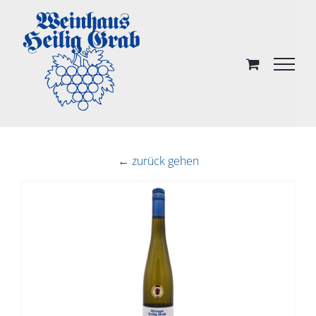
Skip
to
content
← zurück gehen