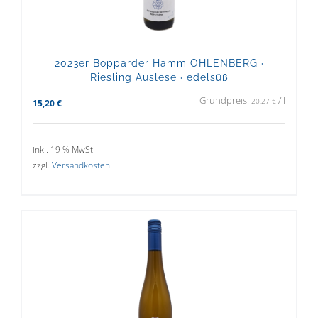
2023er Bopparder Hamm OHLENBERG ·
Riesling Auslese · edelsüß
Grundpreis:
/
l
20,27
€
15,20
€
inkl. 19 % MwSt.
zzgl.
Versandkosten