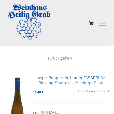
Skip
to
content
← zurück gehen
2024er Bopparder Hamm FÄSSERLAY ·
Riesling Spätlese · fruchtige Süße
Grundpreis:
/
l
13,87
€
10,40
€
inkl. 19 % MwSt.