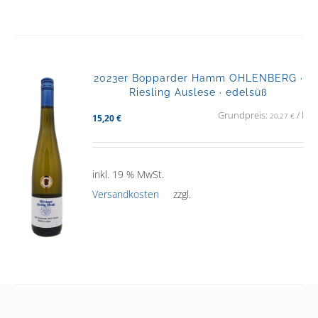
2023er Bopparder Hamm OHLENBERG ·
Riesling Auslese · edelsüß
Grundpreis:
/
l
20,27
€
15,20
€
inkl. 19 % MwSt.
Versandkosten
zzgl.