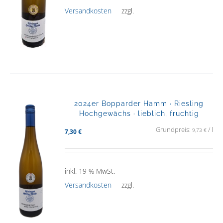
Versandkosten
zzgl.
2024er Bopparder Hamm · Riesling
Hochgewächs · lieblich, fruchtig
Grundpreis:
/
l
9,73
€
7,30
€
inkl. 19 % MwSt.
Versandkosten
zzgl.