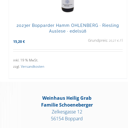
2023er Bopparder Hamm OHLENBERG · Riesling
Auslese · edelsüß
Grundpreis:
/
l
20,27
€
15,20
€
inkl. 19 % MwSt.
zzgl.
Versandkosten
Weinhaus Heilig Grab
Familie Schoeneberger
Zelkesgasse 12
56154 Boppard