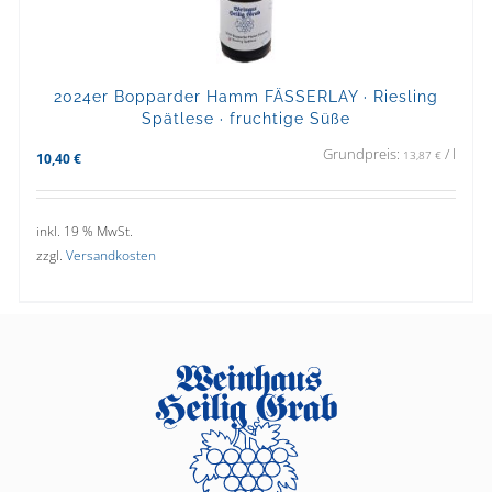
2024er Bopparder Hamm FÄSSERLAY · Riesling
Spätlese · fruchtige Süße
Grundpreis:
/
l
13,87
€
10,40
€
inkl. 19 % MwSt.
zzgl.
Versandkosten