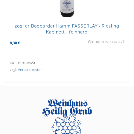
2024er Bopparder Hamm FÄSSERLAY · Riesling
Kabinett · feinherb
Grundpreis:
/
l
11,07
€
8,30
€
inkl. 19 % MwSt.
zzgl.
Versandkosten