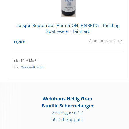
2024er Bopparder Hamm OHLENBERG · Riesling
Spätlese★ · feinherb
Grundpreis:
/
l
20,27
€
15,20
€
inkl. 19 % MwSt.
zzgl.
Versandkosten
Weinhaus Heilig Grab
Familie Schoeneberger
Zelkesgasse 12
56154 Boppard