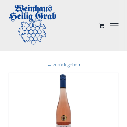
Skip
to
content
← zurück gehen