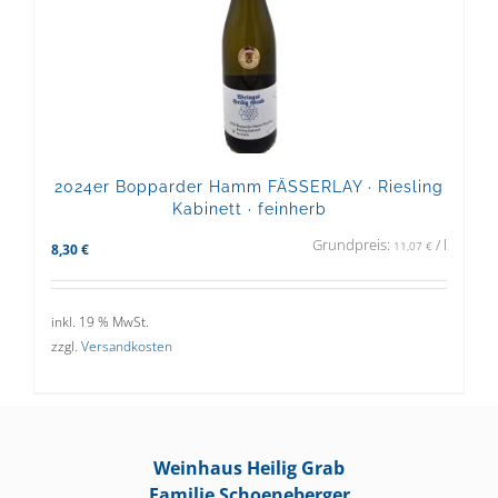
2024er Bopparder Hamm FÄSSERLAY · Riesling
Kabinett · feinherb
Grundpreis:
/
l
11,07
€
8,30
€
inkl. 19 % MwSt.
zzgl.
Versandkosten
Weinhaus Heilig Grab
Familie Schoeneberger