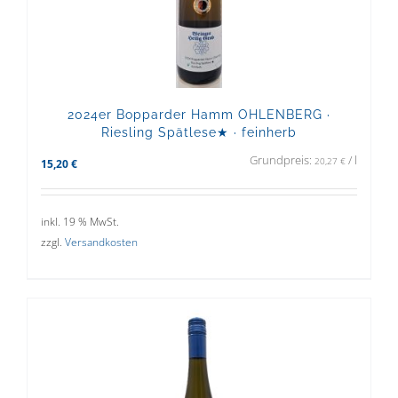
2024er Bopparder Hamm OHLENBERG ·
Riesling Spätlese★ · feinherb
Grundpreis:
/
l
20,27
€
15,20
€
inkl. 19 % MwSt.
zzgl.
Versandkosten