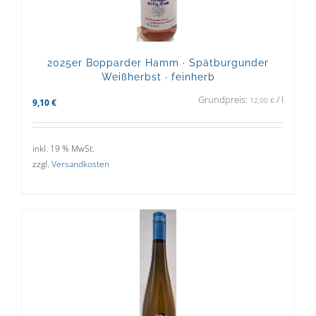
2025er Bopparder Hamm · Spätburgunder
Weißherbst · feinherb
Grundpreis:
/
l
12,00
€
9,10
€
inkl. 19 % MwSt.
zzgl.
Versandkosten