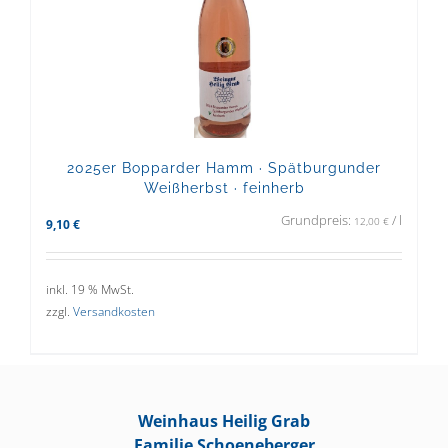
2025er Bopparder Hamm · Spätburgunder
Weißherbst · feinherb
Grundpreis:
/
l
12,00
€
9,10
€
inkl. 19 % MwSt.
zzgl.
Versandkosten
Weinhaus Heilig Grab
Familie Schoeneberger