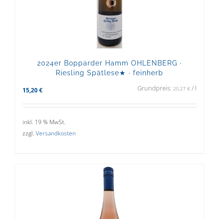
2024er Bopparder Hamm OHLENBERG ·
Riesling Spätlese★ · feinherb
Grundpreis:
/
l
20,27
€
15,20
€
inkl. 19 % MwSt.
zzgl.
Versandkosten