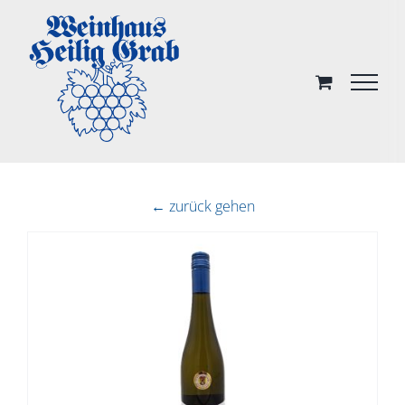
Skip
to
content
← zurück gehen