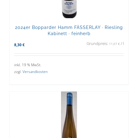
2024er Bopparder Hamm FÄSSERLAY · Riesling
Kabinett · feinherb
Grundpreis:
/
l
11,07
€
8,30
€
inkl. 19 % MwSt.
zzgl.
Versandkosten