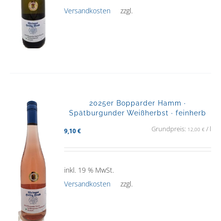
Versandkosten
zzgl.
2025er Bopparder Hamm ·
Spätburgunder Weißherbst · feinherb
Grundpreis:
/
l
12,00
€
9,10
€
inkl. 19 % MwSt.
Versandkosten
zzgl.