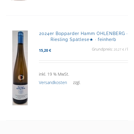
2024er Bopparder Hamm OHLENBERG ·
Riesling Spätlese★ · feinherb
Grundpreis:
/
l
20,27
€
15,20
€
inkl. 19 % MwSt.
Versandkosten
zzgl.