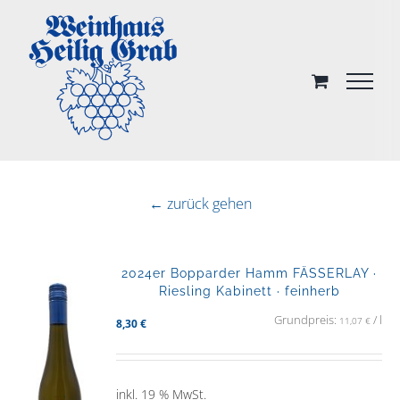
Skip
to
content
← zurück gehen
2024er Bopparder Hamm FÄSSERLAY ·
Riesling Kabinett · feinherb
Grundpreis:
/
l
11,07
€
8,30
€
inkl. 19 % MwSt.