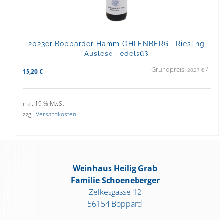
2023er Bopparder Hamm OHLENBERG · Riesling
Auslese · edelsüß
Grundpreis:
/
l
20,27
€
15,20
€
inkl. 19 % MwSt.
zzgl.
Versandkosten
Weinhaus Heilig Grab
Familie Schoeneberger
Zelkesgasse 12
56154 Boppard