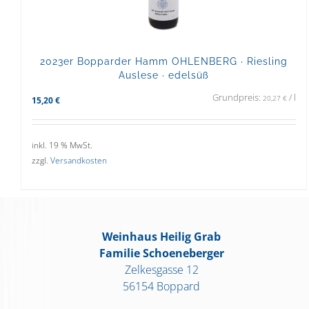
2023er Bopparder Hamm OHLENBERG · Riesling
Auslese · edelsüß
Grundpreis:
/
l
20,27
€
15,20
€
inkl. 19 % MwSt.
zzgl.
Versandkosten
Weinhaus Heilig Grab
Familie Schoeneberger
Zelkesgasse 12
56154 Boppard