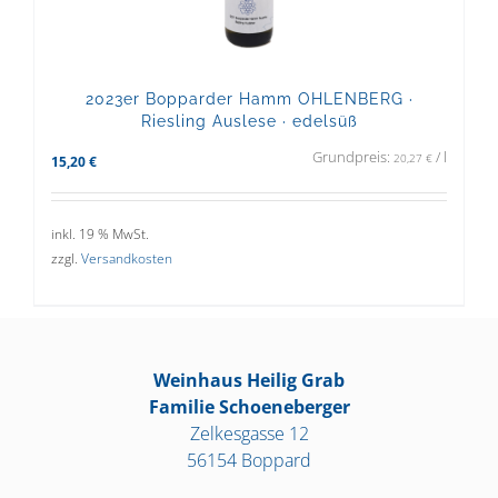
2023er Bopparder Hamm OHLENBERG ·
Riesling Auslese · edelsüß
Grundpreis:
/
l
20,27
€
15,20
€
inkl. 19 % MwSt.
zzgl.
Versandkosten
Weinhaus Heilig Grab
Familie Schoeneberger
Zelkesgasse 12
56154 Boppard