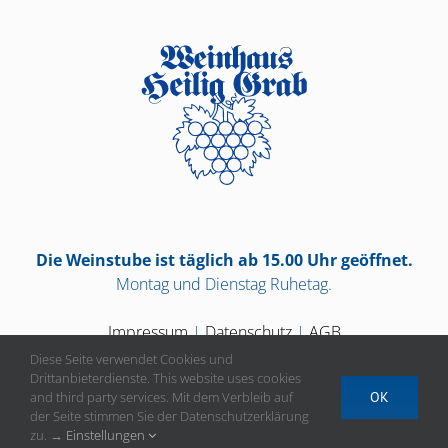
Die Weinstube ist täglich ab 15.00 Uhr geöffnet.
Montag und Dienstag Ruhetag.
Impressum
|
Datenschutz
|
AGB
Diese Seite verwendet Cookies und
Drittanbieterdienste. This website uses cookies
and third party services. Mit dem Verbleib auf
OK
der Seite stimmen Sie der Datenschutzerklärung
Vertrag widerrufen
zu. →
Einstellungen