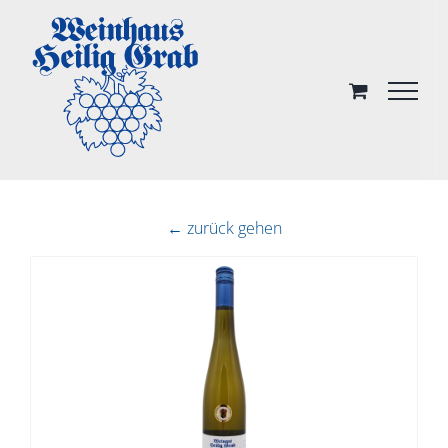
Skip
to
content
← zurück gehen