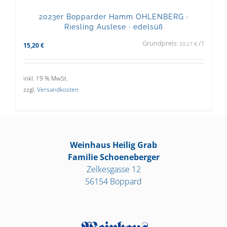
2023er Bopparder Hamm OHLENBERG ·
Riesling Auslese · edelsüß
Grundpreis:
/
l
20,27
€
15,20
€
inkl. 19 % MwSt.
zzgl.
Versandkosten
Weinhaus Heilig Grab
Familie Schoeneberger
Zelkesgasse 12
56154 Boppard