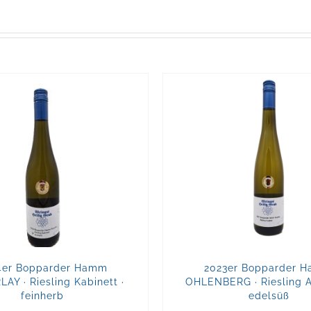
4er Bopparder Hamm
2023er Bopparder 
AY · Riesling Kabinett ·
OHLENBERG · Riesling A
feinherb
edelsüß