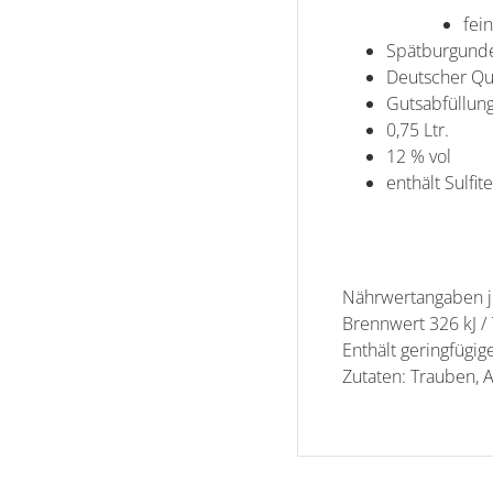
fei
Spätburgund
Deutscher Qu
Gutsabfüllun
0,75 Ltr.
12 % vol
enthält Sulfite
Nährwertangaben 
Brennwert 326 kJ / 
Enthält geringfügig
Zutaten: Trauben, A