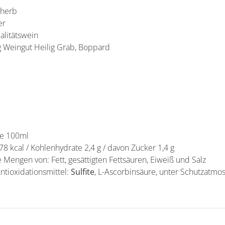
nherb
er
alitätswein
g Weingut Heilig Grab, Boppard
je 100ml
78 kcal / Kohlenhydrate 2,4 g / davon Zucker 1,4 g
e Mengen von: Fett, gesättigten Fettsäuren, Eiweiß und Salz
ntioxidationsmittel:
Sulfite
, L-Ascorbinsäure, unter Schutzatmo