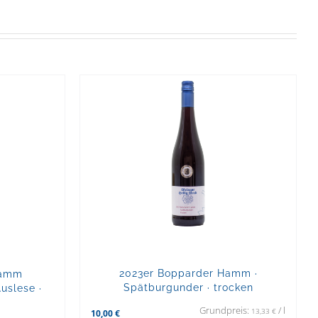
2023er Bopparder Hamm ·
Hamm
Spätburgunder · trocken
uslese ·
Grundpreis:
/
l
13,33
€
10,00
€