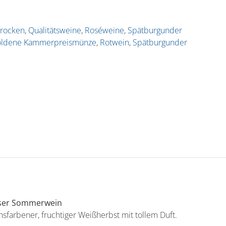
trocken
,
Qualitätsweine
,
Roséweine
,
Spätburgunder
ldene Kammerpreismünze
,
Rotwein
,
Spätburgunder
ser Sommerwein
hsfarbener, fruchtiger Weißherbst mit tollem Duft.