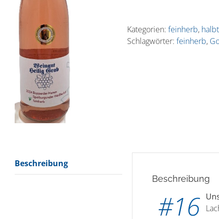
Hamm
·
Kategorien:
feinherb
,
halb
Spätburgunder
Schlagwörter:
feinherb
,
Go
Weißherbst
·
feinherb
Menge
Beschreibung
Beschreibung
#16
Un
Lac