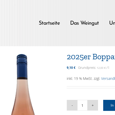
Skip
to
content
Startseite
Das Weingut
Un
2025er Boppa
Grundpreis:
/
l
9,10
€
12,00
€
inkl. 19 % MwSt.
zzgl.
Versand
In
2025er
Bopparder