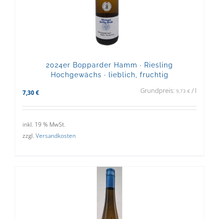
2024er Bopparder Hamm · Riesling
Hochgewächs · lieblich, fruchtig
Grundpreis:
/
l
9,73
€
7,30
€
inkl. 19 % MwSt.
zzgl.
Versandkosten