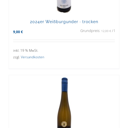
2024er Weißburgunder · trocken
Grundpreis:
/
l
12,00
€
9,00
€
inkl. 19 % MwSt.
zzgl.
Versandkosten