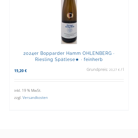
2024er Bopparder Hamm OHLENBERG ·
Riesling Spätlese★ · feinherb
Grundpreis:
/
l
20,27
€
15,20
€
inkl. 19 % MwSt.
zzgl.
Versandkosten