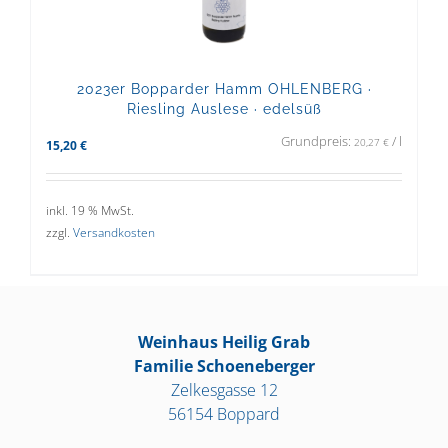
2023er Bopparder Hamm OHLENBERG ·
Riesling Auslese · edelsüß
Grundpreis:
/
l
20,27
€
15,20
€
inkl. 19 % MwSt.
zzgl.
Versandkosten
Weinhaus Heilig Grab
Familie Schoeneberger
Zelkesgasse 12
56154 Boppard