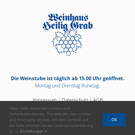
Die Weinstube ist täglich ab 15.00 Uhr geöffnet.
Montag und Dienstag Ruhetag.
Impressum
|
Datenschutz
|
AGB
Diese Seite verwendet Cookies und
Drittanbieterdienste. This website uses cookies
and third party services. Mit dem Verbleib auf
OK
der Seite stimmen Sie der Datenschutzerklärung
Vertrag widerrufen
zu. →
Einstellungen