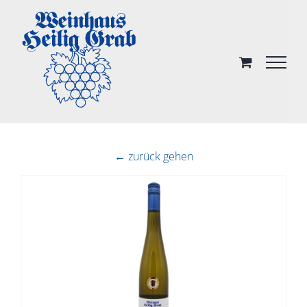
Skip
to
content
← zurück gehen