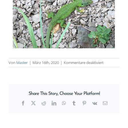
für
Von
Master
|
März 16th, 2020
|
Kommentare deaktiviert
Weingut
Gallery
Share This Story, Choose Your Platform!
Facebook
X
Reddit
LinkedIn
WhatsApp
Tumblr
Pinterest
Vk
E-
Mail