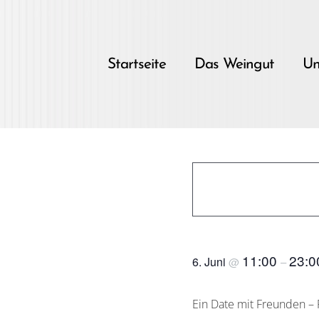
Skip
to
content
Startseite
Das Weingut
Un
wein date mit
11:00
23:0
6. Juni
@
–
Ein Date mit Freunden – 