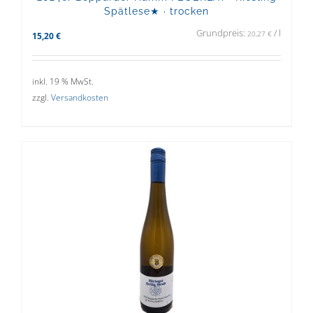
Spätlese★ · trocken
Grundpreis:
/
l
20,27
€
15,20
€
inkl. 19 % MwSt.
zzgl.
Versandkosten