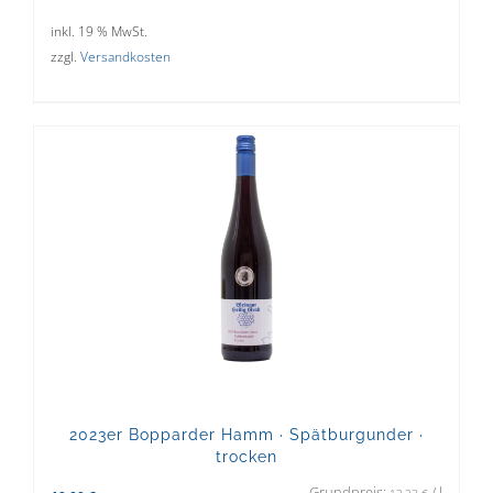
inkl. 19 % MwSt.
zzgl.
Versandkosten
2023er Bopparder Hamm · Spätburgunder ·
trocken
Grundpreis:
/
l
13,33
€