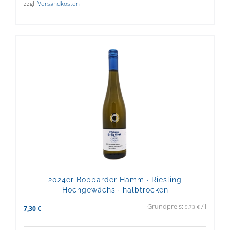
zzgl.
Versandkosten
2024er Bopparder Hamm · Riesling
Hochgewächs · halbtrocken
Grundpreis:
/
l
9,73
€
7,30
€