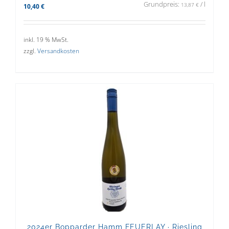
Grundpreis:
/
l
13,87
€
10,40
€
inkl. 19 % MwSt.
zzgl.
Versandkosten
2024er Bopparder Hamm FEUERLAY · Riesling