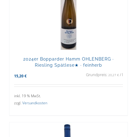
2024er Bopparder Hamm OHLENBERG ·
Riesling Spätlese★ · feinherb
Grundpreis:
/
l
20,27
€
15,20
€
inkl. 19 % MwSt.
zzgl.
Versandkosten