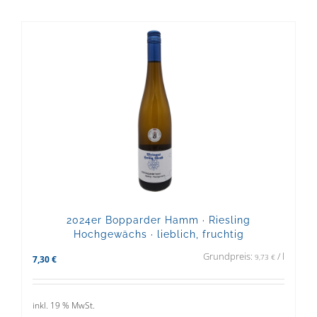
2024er Bopparder Hamm · Riesling
Hochgewächs · lieblich, fruchtig
Grundpreis:
/
l
9,73
€
7,30
€
inkl. 19 % MwSt.