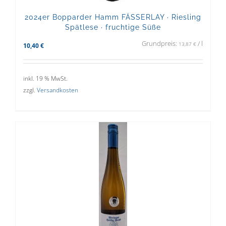
2024er Bopparder Hamm FÄSSERLAY · Riesling
Spätlese · fruchtige Süße
Grundpreis:
/
l
13,87
€
10,40
€
inkl. 19 % MwSt.
zzgl.
Versandkosten