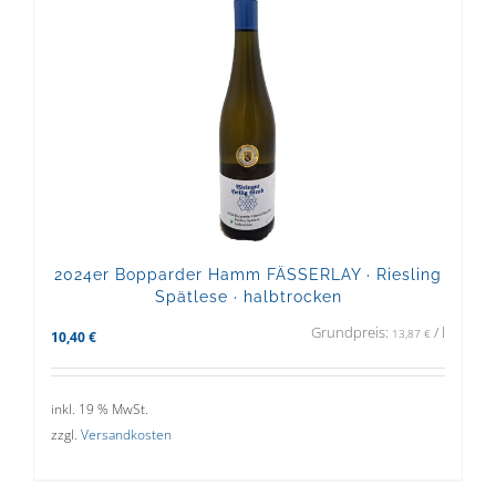
2024er Bopparder Hamm FÄSSERLAY · Riesling
Spätlese · halbtrocken
Grundpreis:
/
l
13,87
€
10,40
€
inkl. 19 % MwSt.
zzgl.
Versandkosten