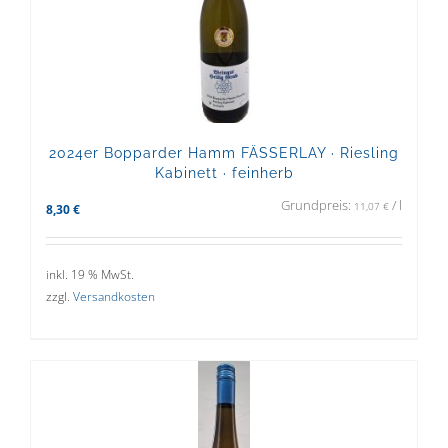
2024er Bopparder Hamm FÄSSERLAY · Riesling
Kabinett · feinherb
Grundpreis:
/
l
11,07
€
8,30
€
inkl. 19 % MwSt.
zzgl.
Versandkosten