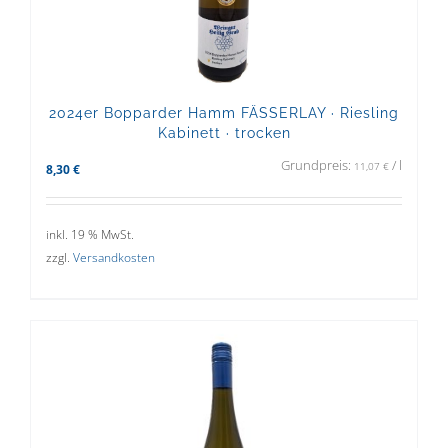
2024er Bopparder Hamm FÄSSERLAY · Riesling
Kabinett · trocken
Grundpreis:
/
l
11,07
€
8,30
€
inkl. 19 % MwSt.
zzgl.
Versandkosten