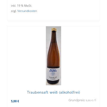
inkl. 19 % MwSt.
zzgl.
Versandkosten
Traubensaft weiß (alkoholfrei)
Grundpreis:
/
l
6,66
€
5,00
€