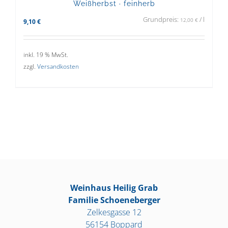
Weißherbst · feinherb
Grundpreis:
/
l
12,00
€
9,10
€
inkl. 19 % MwSt.
zzgl.
Versandkosten
Weinhaus Heilig Grab
Familie Schoeneberger
Zelkesgasse 12
56154 Boppard