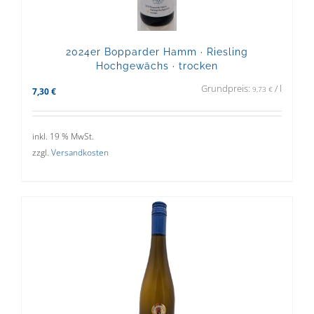
2024er Bopparder Hamm · Riesling
Hochgewächs · trocken
Grundpreis:
/
l
9,73
€
7,30
€
inkl. 19 % MwSt.
zzgl.
Versandkosten