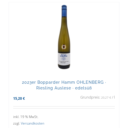
2023er Bopparder Hamm OHLENBERG ·
Riesling Auslese · edelsüß
Grundpreis:
/
l
20,27
€
15,20
€
inkl. 19 % MwSt.
zzgl.
Versandkosten