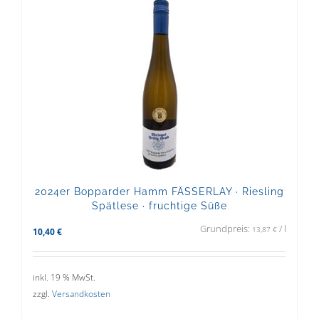
2024er Bopparder Hamm FÄSSERLAY · Riesling
Spätlese · fruchtige Süße
Grundpreis:
/
l
13,87
€
10,40
€
inkl. 19 % MwSt.
zzgl.
Versandkosten