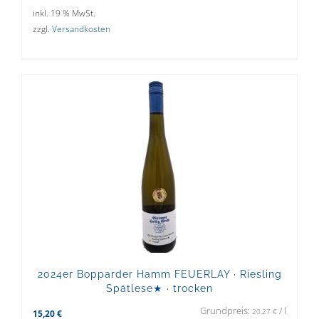
inkl. 19 % MwSt.
zzgl.
Versandkosten
2024er Bopparder Hamm FEUERLAY · Riesling
Spätlese★ · trocken
Grundpreis:
/
l
20,27
€
15,20
€