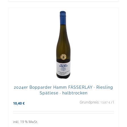
2024er Bopparder Hamm FÄSSERLAY · Riesling
Spätlese · halbtrocken
Grundpreis:
/
l
13,87
€
10,40
€
inkl. 19 % MwSt.