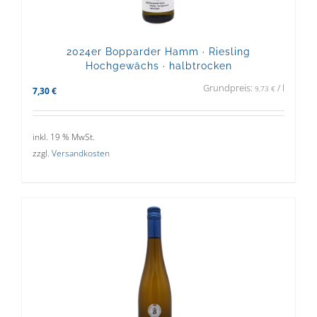
2024er Bopparder Hamm · Riesling
Hochgewächs · halbtrocken
Grundpreis:
/
l
9,73
€
7,30
€
inkl. 19 % MwSt.
zzgl.
Versandkosten