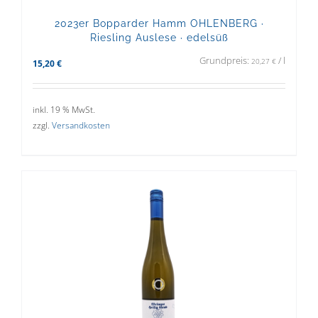
2023er Bopparder Hamm OHLENBERG ·
Riesling Auslese · edelsüß
Grundpreis:
/
l
20,27
€
15,20
€
inkl. 19 % MwSt.
zzgl.
Versandkosten