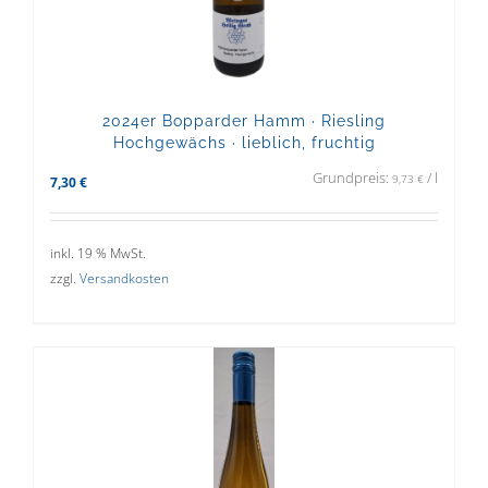
2024er Bopparder Hamm · Riesling
Hochgewächs · lieblich, fruchtig
Grundpreis:
/
l
9,73
€
7,30
€
inkl. 19 % MwSt.
zzgl.
Versandkosten