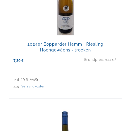
2024er Bopparder Hamm · Riesling
Hochgewächs · trocken
Grundpreis:
/
l
9,73
€
7,30
€
inkl. 19 % MwSt.
zzgl.
Versandkosten