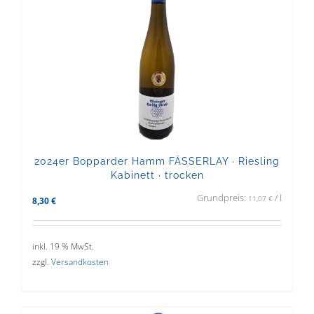
2024er Bopparder Hamm FÄSSERLAY · Riesling
Kabinett · trocken
Grundpreis:
/
l
11,07
€
8,30
€
inkl. 19 % MwSt.
zzgl.
Versandkosten