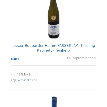
2024er Bopparder Hamm FÄSSERLAY · Riesling
Kabinett · feinherb
Grundpreis:
/
l
11,07
€
8,30
€
inkl. 19 % MwSt.
zzgl.
Versandkosten