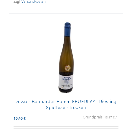
zzgl.
Versandkosten
2024er Bopparder Hamm FEUERLAY · Riesling
Spätlese · trocken
Grundpreis:
/
l
13,87
€
10,40
€