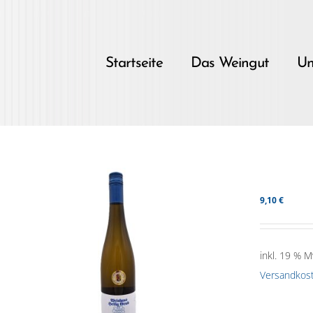
Skip
to
content
Startseite
Das Weingut
Un
9,10
€
inkl. 19 % M
Versandkos