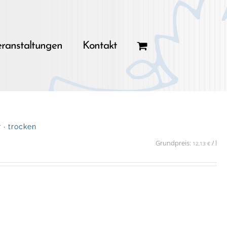
ranstaltungen
Kontakt
· trocken
Grundpreis:
/
l
12,13
€