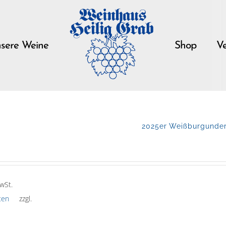
sere Weine
Shop
Ve
2025er Weißburgunder 
wSt.
ten
zzgl.