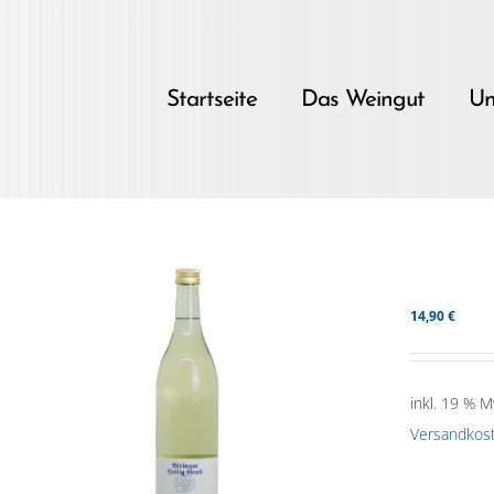
Skip
to
content
Startseite
Das Weingut
Un
14,90
€
inkl. 19 % M
Versandkos