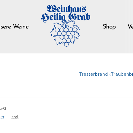
sere Weine
Shop
Ve
Tresterbrand (Traubenbr
wSt.
ten
zzgl.