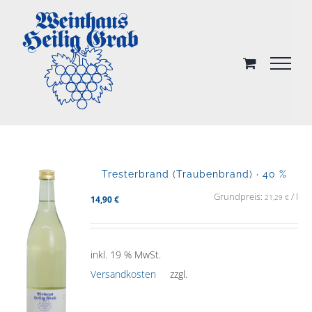
Skip
to
content
Tresterbrand (Traubenbrand) · 40 %
Grundpreis:
/
l
21,29
€
14,90
€
inkl. 19 % MwSt.
Versandkosten
zzgl.