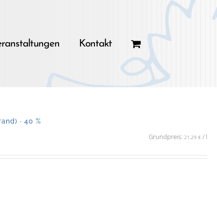
ranstaltungen
Kontakt
and) · 40 %
Grundpreis:
/
l
21,29
€