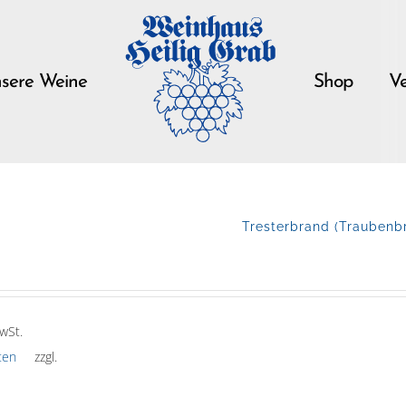
sere Weine
Shop
Ve
Tresterbrand (Traubenbr
wSt.
ten
zzgl.