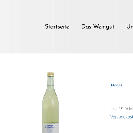
Skip
to
content
Startseite
Das Weingut
Un
14,90
€
inkl. 19 % M
Versandkos