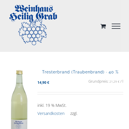
Skip
to
content
Tresterbrand (Traubenbrand) · 40 %
Grundpreis:
/
l
21,29
€
14,90
€
inkl. 19 % MwSt.
Versandkosten
zzgl.