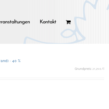
ranstaltungen
Kontakt
and) · 40 %
Grundpreis:
/
l
21,29
€