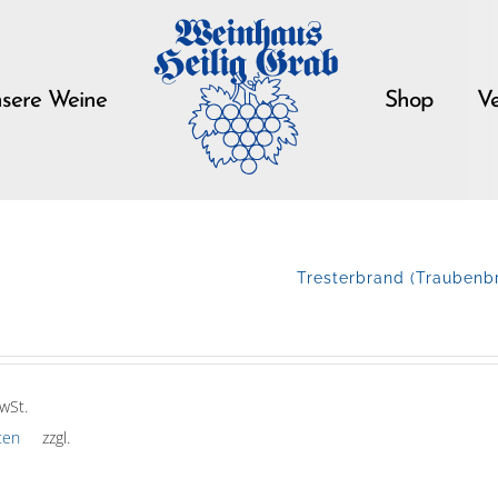
sere Weine
Shop
Ve
Tresterbrand (Traubenbr
wSt.
ten
zzgl.