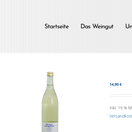
Skip
to
content
Startseite
Das Weingut
Un
14,90
€
inkl. 19 % M
Versandkos